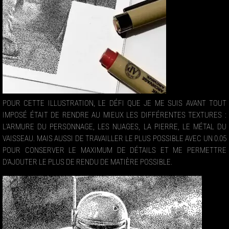
POUR CETTE ILLUSTRATION, LE DÉFI QUE JE ME SUIS AVANT TOUT
IMPOSÉ ÉTAIT DE RENDRE AU MIEUX LES DIFFÉRENTES TEXTURES :
L’ARMURE DU PERSONNAGE, LES NUAGES, LA PIERRE, LE MÉTAL DU
VAISSEAU. MAIS AUSSI DE TRAVAILLER LE PLUS POSSIBLE AVEC UN 0.05
POUR CONSERVER LE MAXIMUM DE DÉTAILS ET ME PERMETTRE
D’AJOUTER LE PLUS DE RENDU DE MATIÈRE POSSIBLE.