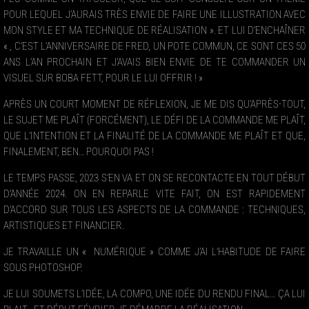
POUR LEQUEL J’AURAIS TRÈS ENVIE DE FAIRE UNE ILLUSTRATION AVEC
MON STYLE ET MA TECHNIQUE DE RÉALISATION ». ET LUI D’ENCHAÎNER
« , C’EST L’ANNIVERSAIRE DE FRED, UN POTE COMMUN, CE SONT CES 50
ANS L’AN PROCHAIN ET J’AVAIS BIEN ENVIE DE TE COMMANDER UN
VISUEL SUR BOBA FETT, POUR LE LUI OFFRIR ! »
APRÈS UN COURT MOMENT DE RÉFLEXION, JE ME DIS QU’APRÈS-TOUT,
LE SUJET ME PLAÎT (FORCÉMENT), LE DÉFI DE LA COMMANDE ME PLAÎT,
QUE L’INTENTION ET LA FINALITÉ DE LA COMMANDE ME PLAÎT ET QUE,
FINALEMENT, BEN… POURQUOI PAS !
LE TEMPS PASSE, 2023 S’EN VA ET ON SE RECONTACTE EN TOUT DÉBUT
D’ANNÉE 2024. ON EN REPARLE VITE FAIT, ON EST RAPIDEMENT
D’ACCORD SUR TOUS LES ASPECTS DE LA COMMANDE : TECHNIQUES,
ARTISTIQUES ET FINANCIER.
JE TRAVAILLE UN « NUMÉRIQUE » COMME J’AI L’HABITUDE DE FAIRE
SOUS PHOTOSHOP.
JE LUI SOUMETS L’IDÉE, LA COMPO, UNE IDÉE DU RENDU FINAL… ÇA LUI