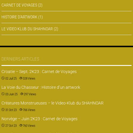
CARNET DE VOYAGES
(2)
HISTOIRE D'ARTWORK
(1)
LE VIDEO KLUB DU SHAHNOAR
(2)
DERNIERS ARTICLES
Croatie – Sept. 2K23 : Carnet de Voyages
02 Juil 25
328
Views
La Voie du Chasseur : Histoire d’un artwork
03 Juin 25
297
Views
Créatures Monstrueuses – le Video-Klub du SHAHNOAR
31 Oct 23
766
Views
Norvège – Juin 2K23 : Carnet de Voyages
27 Oct 23
760
Views