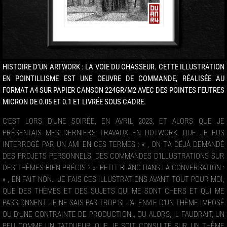
HISTOIRE D’UN ARTWORK : LA VOIE DU CHASSEUR. CETTE ILLUSTRATION
EN POINTILLISME EST UNE OEUVRE DE COMMANDE, RÉALISÉE AU
FORMAT A4 SUR PAPIER CANSON 224GR/M2 AVEC DES POINTES FEUTRES
MICRON DE 0.05 ET 0.1 ET LIVRÉE SOUS CADRE.
C’EST LORS D’UNE SOIRÉE, EN AVRIL 2023, ET ALORS QUE JE
PRÉSENTAIS MES DERNIERS TRAVAUX EN DOTWORK, QUE JE FUS
INTERROGÉ PAR UN AMI EN CES TERMES : « , ON T’A DÉJÀ DEMANDÉ
DES PROJETS PERSONNELS, DES COMMANDES D’ILLUSTRATIONS SUR
DES THÈMES BIEN PRÉCIS ? ». PETIT BLANC DANS LA CONVERSATION :
« , EN FAIT NON… JE FAIS CES ILLUSTRATIONS AVANT TOUT POUR MOI,
QUE DES THÈMES ET DES SUJETS QUI ME SONT CHERS ET QUI ME
PASSIONNENT. JE NE SAIS PAS TROP SI J’AI ENVIE D’UN THÈME IMPOSÉ
OU D’UNE CONTRAINTE DE PRODUCTION… OU ALORS, IL FAUDRAIT, UN
PEU COMME UN TATOUEUR, QUE JE SOIT CONSULTÉ SUR UN THÈME