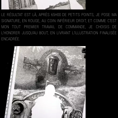
LE RÉSULTAT EST LÀ, APRÈS 65H00 DE PETITS POINTS, JE POSE MA
SIGNATURE, EN ROUGE, AU COIN INFÉRIEUR DROIT, ET COMME C’EST
MON TOUT PREMIER TRAVAIL DE COMMANDE, JE CHOISIS DE
L’HONORER JUSQU’AU BOUT, EN LIVRANT L’ILLUSTRATION FINALISÉE
ENCADRÉE.