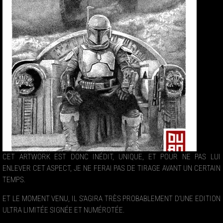
CET ARTWORK EST DONC INÉDIT, UNIQUE, ET POUR NE PAS LUI
ENLEVER CET ASPECT, JE NE FERAI PAS DE TIRAGE AVANT UN CERTAIN
TEMPS.
ET LE MOMENT VENU, IL S’AGIRA TRÈS PROBABLEMENT D’UNE EDITION
ULTRA LIMITÉE SIGNÉE ET NUMÉROTÉE.