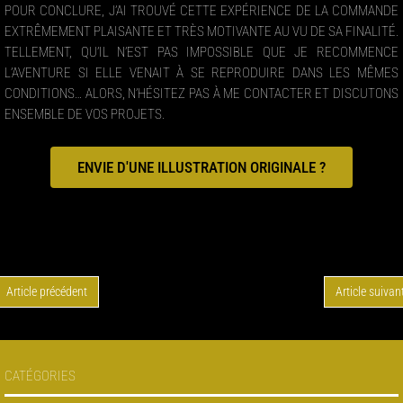
POUR CONCLURE, J’AI TROUVÉ CETTE EXPÉRIENCE DE LA COMMANDE
EXTRÊMEMENT PLAISANTE ET TRÈS MOTIVANTE AU VU DE SA FINALITÉ.
TELLEMENT, QU’IL N’EST PAS IMPOSSIBLE QUE JE RECOMMENCE
L’AVENTURE SI ELLE VENAIT À SE REPRODUIRE DANS LES MÊMES
CONDITIONS… ALORS, N’HÉSITEZ PAS À ME CONTACTER ET DISCUTONS
ENSEMBLE DE VOS PROJETS.
ENVIE D'UNE ILLUSTRATION ORIGINALE ?
POST NAVIGATION
Article précédent
Article suivan
CATÉGORIES