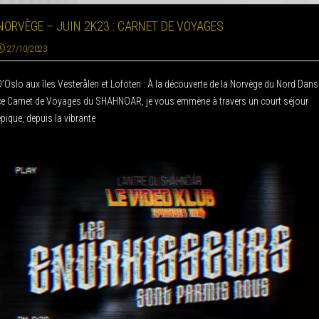
NORVÈGE – JUIN 2K23 : CARNET DE VOYAGES
27/10/2023
D’Oslo aux îles Vesterålen et Lofoten : À la découverte de la Norvège du Nord Dans
ce Carnet de Voyages du SHAHNOAR, je vous emmène à travers un court séjour
épique, depuis la vibrante