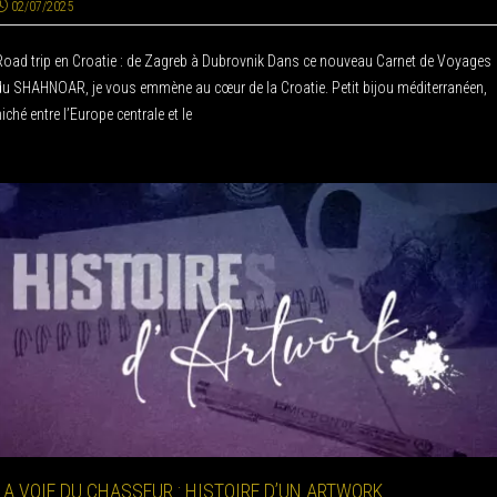
02/07/2025
Road trip en Croatie : de Zagreb à Dubrovnik Dans ce nouveau Carnet de Voyages
du SHAHNOAR, je vous emmène au cœur de la Croatie. Petit bijou méditerranéen,
niché entre l’Europe centrale et le
LA VOIE DU CHASSEUR : HISTOIRE D’UN ARTWORK